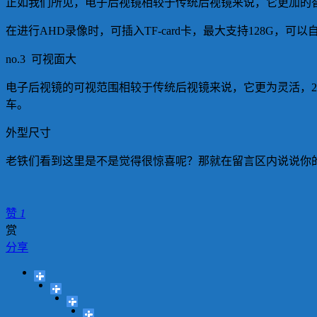
正如我们所见，电子后视镜相较于传统后视镜来说，它更加的智
在进行AHD录像时，可插入TF-card卡，最大支持128G，
no.3 可视面大
电子后视镜的可视范围相较于传统后视镜来说，它更为灵活，292.3
车。
外型尺寸
老铁们看到这里是不是觉得很惊喜呢？那就在留言区内说说你
赞
1
赏
分享